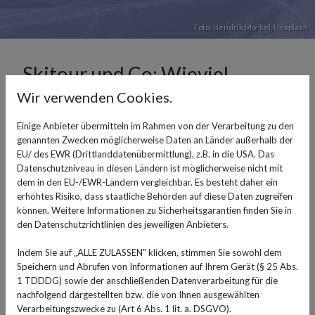
Foto:
Hendrik Morkel
,
Unsplash
Skitour und Co: Wieviel
trinken beim Wintersport?
Wir verwenden Cookies.
Einige Anbieter übermitteln im Rahmen von der Verarbeitung zu den
28. Februar 2024
genannten Zwecken möglicherweise Daten an Länder außerhalb der
EU/ des EWR (Drittlanddatenübermittlung), z.B. in die USA. Das
Wer Sport treibt, sollte immer daran denken, dem
Datenschutzniveau in diesen Ländern ist möglicherweise nicht mit
Körper genügend Flüssigkeit zukommen zu lassen. Im
dem in den EU-/EWR-Ländern vergleichbar. Es besteht daher ein
Sommer ist das kein Problem, da kommt der Durst
erhöhtes Risiko, dass staatliche Behörden auf diese Daten zugreifen
können. Weitere Informationen zu Sicherheitsgarantien finden Sie in
schnell von ganz alleine. Doch wie ist es im Winter, wenn
den Datenschutzrichtlinien des jeweiligen Anbieters.
in der Kälte oft kein Durst zu spüren ist?
Indem Sie auf „ALLE ZULASSEN" klicken, stimmen Sie sowohl dem
Gefühlt braucht der Körper beim Sport im Winter
Speichern und Abrufen von Informationen auf Ihrem Gerät (§ 25 Abs.
weniger Flüssigkeit, aber das ist in Wahrheit nicht der
1 TDDDG) sowie der anschließenden Datenverarbeitung für die
Fall. Denn wenn es richtig kalt ist, ist die Luft trocken,
nachfolgend dargestellten bzw. die von Ihnen ausgewählten
Verarbeitungszwecke zu (Art 6 Abs. 1 lit. a. DSGVO).
beim Atmen geht viel Flüssigkeit verloren. Dies ist gut