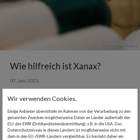
Foto: stevepb,
Pixabay
Wie hilfreich ist Xanax?
07. Juni 2023
Wer unter Angstzuständen, Panikattacken oder
Wir verwenden Cookies.
Schlafstörungen leitet, bekommt zur Behandlung häufig
das Medikament Xanax verschrieben. Der Wirkstoff in
Einige Anbieter übermitteln im Rahmen von der Verarbeitung zu den
Xanax heißt Alprazolam. Dieser gehört zur Gruppe der
genannten Zwecken möglicherweise Daten an Länder außerhalb der
EU/ des EWR (Drittlanddatenübermittlung), z.B. in die USA. Das
Benzodiazepine, die auf bestimmte Gehirnregionen
Datenschutzniveau in diesen Ländern ist möglicherweise nicht mit
wirken, die für die Entstehung von Angst und Panik
dem in den EU-/EWR-Ländern vergleichbar. Es besteht daher ein
verantwortlich sind. So funktioniert die Therapie mit