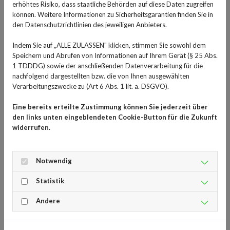
erhöhtes Risiko, dass staatliche Behörden auf diese Daten zugreifen
Xanax:
können. Weitere Informationen zu Sicherheitsgarantien finden Sie in
den Datenschutzrichtlinien des jeweiligen Anbieters.
Neurotransmitter GABA
Indem Sie auf „ALLE ZULASSEN" klicken, stimmen Sie sowohl dem
beruhigt die Nerven
Speichern und Abrufen von Informationen auf Ihrem Gerät (§ 25 Abs.
1 TDDDG) sowie der anschließenden Datenverarbeitung für die
Die Gamma-Aminobuttersäure - kurz GABA - ist ein
nachfolgend dargestellten bzw. die von Ihnen ausgewählten
Verarbeitungszwecke zu (Art 6 Abs. 1 lit. a. DSGVO).
wichtiger Neurotransmitter im Gehirn, er hemmt dort
die Aktivität von Nervenzellen. Benzodiazepine
Eine bereits erteilte Zustimmung können Sie jederzeit über
verstärken die Wirkung dieses Neurotransmitters. Denn
den links unten eingeblendeten Cookie-Button für die Zukunft
einen Mangel an GABA kann zu Depressionen,
widerrufen.
verstärkten Angstzuständen und sogar Epilepsie führen.
Diese Angstzustände halten lange an und sind nicht an
Notwendig
ein konkretes Ereignis gebunden. Die Patienten leiden
allerdings sehr darunter, machen sich dauernd Sorgen
Statistik
und spüren auch körperliche Auswirkungen wie
Andere
Schlaflosigkeit oder Spannungskopfschmerzen. Wird
die Wirkung dagegen verstärkt, sorgt das für eine
Beruhigung dieser Nerven, Angst und Stress werden