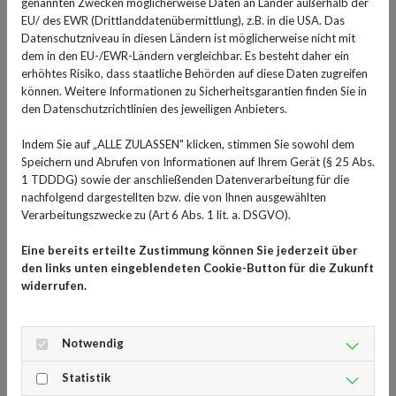
genannten Zwecken möglicherweise Daten an Länder außerhalb der
Bewältigung von emotionalen Herausforderungen und
EU/ des EWR (Drittlanddatenübermittlung), z.B. in die USA. Das
Datenschutzniveau in diesen Ländern ist möglicherweise nicht mit
psychischen Erkrankungen leisten. Psychotherapie
dem in den EU-/EWR-Ländern vergleichbar. Es besteht daher ein
bietet dabei einen sicheren Raum, um Gefühle und
erhöhtes Risiko, dass staatliche Behörden auf diese Daten zugreifen
Gedanken zu erkunden, hilft bei der Entwicklung
können. Weitere Informationen zu Sicherheitsgarantien finden Sie in
gesunder Bewältigungsstrategien und fördert das
den Datenschutzrichtlinien des jeweiligen Anbieters.
Verständnis und die Veränderung von
Indem Sie auf „ALLE ZULASSEN" klicken, stimmen Sie sowohl dem
Verhaltensmustern. Dadurch kann Psychotherapie
Speichern und Abrufen von Informationen auf Ihrem Gerät (§ 25 Abs.
helfen, psychische Erkrankungen wie Depressionen,
1 TDDDG) sowie der anschließenden Datenverarbeitung für die
Angststörungen oder Traumata zu behandeln. Zudem
nachfolgend dargestellten bzw. die von Ihnen ausgewählten
Verarbeitungszwecke zu (Art 6 Abs. 1 lit. a. DSGVO).
bietet Psychotherapie auch Unterstützung in
schwierigen Lebensphasen, fördert das persönliche
Eine bereits erteilte Zustimmung können Sie jederzeit über
Wachstum und verbessert die Lebensqualität.
den links unten eingeblendeten Cookie-Button für die Zukunft
Psychotherapie unterstützt dabei nicht erst im
widerrufen.
Erwachsenenalter, sondern kann auch für Kinder
besonders hilfreich sein, wenn Verhaltensstrukturen
Notwendig
noch nicht gefestigt sind.
Statistik