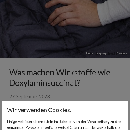
Foto: slaapwijsheid,
Pixabay
Was machen Wirkstoffe wie
Doxylaminsuccinat?
27. September 2023
Auf schlaflose Nächte folgen schlechte Tage - denn die
Wir verwenden Cookies.
Müdigkeit sorgt für Unkonzentriertheit und schlechte
Einige Anbieter übermitteln im Rahmen von der Verarbeitung zu den
Laune. Wenn der Schlaf längerfristig gestört ist, können
genannten Zwecken möglicherweise Daten an Länder außerhalb der
Betroffene darüber nachdenken, Schlafmittel