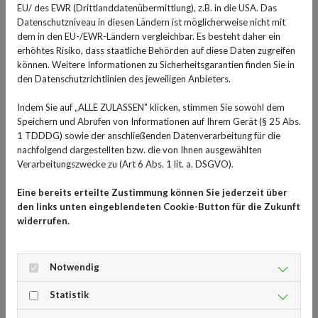
EU/ des EWR (Drittlanddatenübermittlung), z.B. in die USA. Das
einzunehmen.
Datenschutzniveau in diesen Ländern ist möglicherweise nicht mit
dem in den EU-/EWR-Ländern vergleichbar. Es besteht daher ein
Rezeptfrei, aber nur in der Apotheke gibt es Schlafmittel
erhöhtes Risiko, dass staatliche Behörden auf diese Daten zugreifen
mit dem Wirkstoff Doxylaminsuccinat bzw. Doxylamin.
können. Weitere Informationen zu Sicherheitsgarantien finden Sie in
den Datenschutzrichtlinien des jeweiligen Anbieters.
Ursprünglich als Antihistaminika gegen Allergien
eingesetzt, haben die Stoffe dort als Nebenwirkung für
Indem Sie auf „ALLE ZULASSEN" klicken, stimmen Sie sowohl dem
eine nicht erwünschte Müdigkeit der Patientinnen und
Speichern und Abrufen von Informationen auf Ihrem Gerät (§ 25 Abs.
Patienten gesorgt. Diese Wirkung wurde dann für
1 TDDDG) sowie der anschließenden Datenverarbeitung für die
nachfolgend dargestellten bzw. die von Ihnen ausgewählten
Schlafmittel genutzt, um Unruhezustände und
Verarbeitungszwecke zu (Art 6 Abs. 1 lit. a. DSGVO).
Schlaflosigkeit zu bekämpfen.
Eine bereits erteilte Zustimmung können Sie jederzeit über
Schnelle Wirkungen für 3 bis 6
den links unten eingeblendeten Cookie-Button für die Zukunft
widerrufen.
Stunden
Die Medikamente mit Doxylamin wirken auf den Körper
Notwendig
zentral dämpfend, die Wirkung setzt schon nach
ungefähr 30 Minuten ein und hält 3 bis 6 Stunden an.
Statistik
Meist sind sie gut verträglich. So fördern sie einen