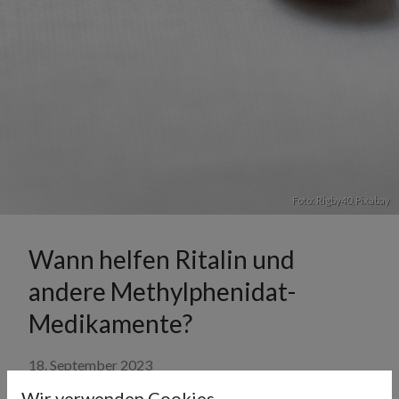
Foto: Rigby40,
Pixabay
Wann helfen Ritalin und
andere Methylphenidat-
Medikamente?
18. September 2023
Wir verwenden Cookies.