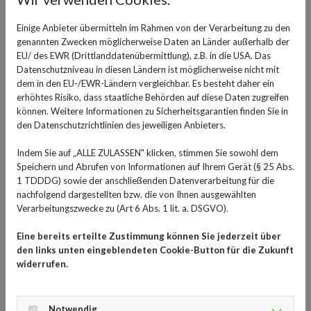
Der Name des Wirkstoffes Methylphenidat sagt wohl
eher wenigen Menschen etwas - das Medikament Ritalin
Einige Anbieter übermitteln im Rahmen von der Verarbeitung zu den
dagegen ist oft ein Begriff. Methylphenidat wird als
genannten Zwecken möglicherweise Daten an Länder außerhalb der
Ritalin oft zur Behandlung von ADHS bei Kindern
EU/ des EWR (Drittlanddatenübermittlung), z.B. in die USA. Das
eingesetzt.
Datenschutzniveau in diesen Ländern ist möglicherweise nicht mit
dem in den EU-/EWR-Ländern vergleichbar. Es besteht daher ein
erhöhtes Risiko, dass staatliche Behörden auf diese Daten zugreifen
Methylphenidat wirkt als Wiederaufnahmehemmer von
können. Weitere Informationen zu Sicherheitsgarantien finden Sie in
Dopamin und Noradrenalin im Gehirn. Die
den Datenschutzrichtlinien des jeweiligen Anbieters.
Konzentration der Botenstoffe wird dadurch erhöht,
außerdem bleiben sie länger an den Rezeptoren. Das
Indem Sie auf „ALLE ZULASSEN" klicken, stimmen Sie sowohl dem
Speichern und Abrufen von Informationen auf Ihrem Gerät (§ 25 Abs.
Gehirn wird angeregt, die Konzentrations- und
1 TDDDG) sowie der anschließenden Datenverarbeitung für die
Leistungsfähigkeit wird verbessert. Kinder mit ADHS
nachfolgend dargestellten bzw. die von Ihnen ausgewählten
können so besser dem Unterricht folgen, Hyperaktivität
Verarbeitungszwecke zu (Art 6 Abs. 1 lit. a. DSGVO).
und Impulsivität werden vermindert und die Kinder tun
Eine bereits erteilte Zustimmung können Sie jederzeit über
sich leichter, sozial mit anderen Menschen zu
den links unten eingeblendeten Cookie-Button für die Zukunft
interagieren.
widerrufen.
Therapie bei Kindern mit
Notwendig