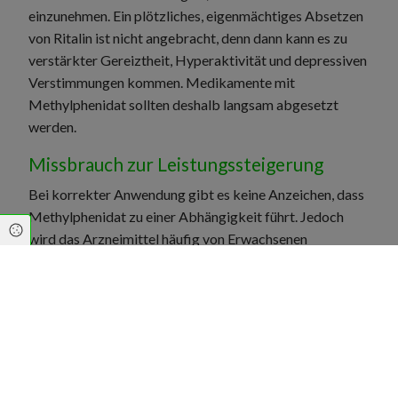
einzunehmen. Ein plötzliches, eigenmächtiges Absetzen
von Ritalin ist nicht angebracht, denn dann kann es zu
verstärkter Gereiztheit, Hyperaktivität und depressiven
Verstimmungen kommen. Medikamente mit
Methylphenidat sollten deshalb langsam abgesetzt
werden.
Missbrauch zur Leistungssteigerung
Bei korrekter Anwendung gibt es keine Anzeichen, dass
Methylphenidat zu einer Abhängigkeit führt. Jedoch
Cookie Einstellungen
wird das Arzneimittel häufig von Erwachsenen
missbräuchlich eingesetzt, um die Leistung im Beruf
oder im Studium zu steigern. Dafür wird die
aufputschende und konzentrationsfördernde Wirkung
genutzt. Die Dosis ist dabei oft höher als sie eigentlich
empfohlen wird, deshalb kann es zu häufigeren
Nebenwirkungen oder Symptomen einer Überdosierung
kommen.