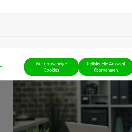
Bluthochdruck
Infektanfälligkeit
Erhöhter Nährstoffverbrauch
Gerade das Nervensystem benötigt in Stressphasen be
kann sich die Stressverarbeitung weiter verschlechter
Nur notwendige
Individuelle Auswahl
um
Cookies
übernehmen