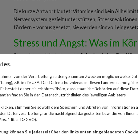
Die kurze Antwort lautet: Vitamine sind kein Allheilm
Nervensystem gezielt unterstützen, Stressreaktionen 
fördern – vorausgesetzt, sie werden sinnvoll eingeset
Stress und Angst: Was im Kör
Stress ist zunächst eine
natürliche Reaktion
. Der Kör
ies.
Cortisol aus, um kurzfristig leistungsfähig zu sein. P
dauerhaft anhält
.
 Rahmen von der Verarbeitung zu den genannten Zwecken möglicherweise Dat
lung), z.B. in die USA. Das Datenschutzniveau in diesen Ländern ist mögliche
Typische Folgen von chronischem Stress sind zum Beisp
s besteht daher ein erhöhtes Risiko, dass staatliche Behörden auf diese Dat
ntien finden Sie in den Datenschutzrichtlinien des jeweiligen Anbieters.
Erschöpfung und Schlafprobleme
Verdauungsprobleme
klicken, stimmen Sie sowohl dem Speichern und Abrufen von Informationen au
Konzentrationsstörungen
n Datenverarbeitung für die nachfolgend dargestellten bzw. die von Ihnen
bs. 1 lit. a. DSGVO).
Reizbarkeit oder innere Unruhe
Angstgefühle oder depressive Verstimmungen
mung können Sie jederzeit über den links unten eingeblendeten Cookie
Burnout-Syndrom