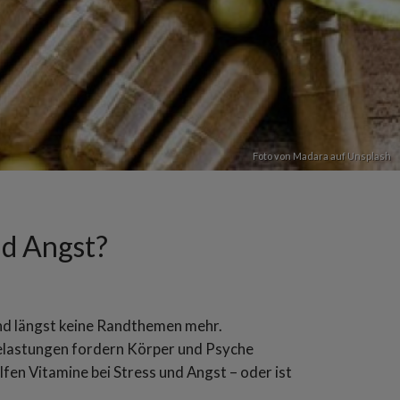
Foto von
Madara
auf
Unsplash
nd Angst?
ind längst keine Randthemen mehr.
Belastungen fordern Körper und Psyche
fen Vitamine bei Stress und Angst – oder ist