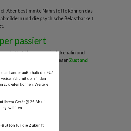
ittel. Aber bestimmte Nährstoffe können das
abmildern und die psychische Belastbarkeit
zt.
per passiert
per schüttet Hormone wie Adrenalin und
roblematisch wird es, wenn dieser
Zustand
en an Länder außerhalb der EU/
rweise nicht mit dem in den
iel:
en zugreifen können. Weitere
f Ihrem Gerät (§ 25 Abs. 1
 ausgewählten
-Button für die Zukunft