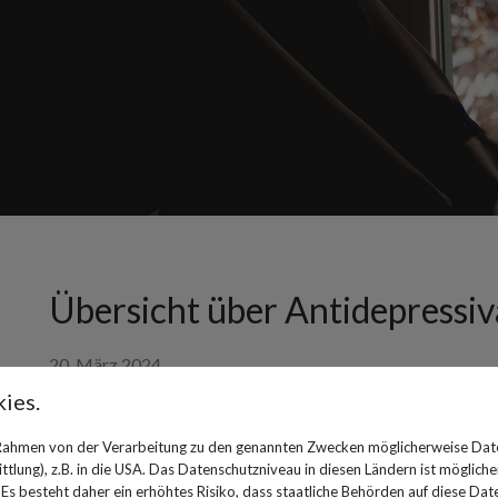
Übersicht über Antidepress
20. März 2024
ies.
Antidepressiva sind Medikamente, die vorrangig - wie
Depressionen eingesetzt werden. Doch nicht alle Anti
 Rahmen von der Verarbeitung zu den genannten Zwecken möglicherweise Dat
noch bei weiteren Krankheitsbildern eingesetzt werde
lung), z.B. in die USA. Das Datenschutzniveau in diesen Ländern ist mögliche
s besteht daher ein erhöhtes Risiko, dass staatliche Behörden auf diese Dat