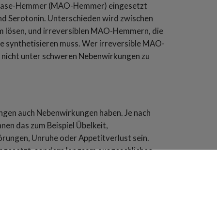
idase-Hemmer (MAO-Hemmer) eingesetzt
d Serotonin. Unterschieden wird zwischen
 lösen, und irreversiblen MAO-Hemmern, die
me synthetisieren muss. Wer irreversible MAO-
 nicht unter schweren Nebenwirkungen zu
ngen auch Nebenwirkungen haben. Je nach
nen das zum Beispiel Übelkeit,
ungen, Unruhe oder Appetitverlust sein.
 abgesetzt, sondern langsam ausgeschlichen
ivums kann nicht nur zu schweren
t für eine erneute Depression erhöhen.
irkstoffe finden Sie hier.