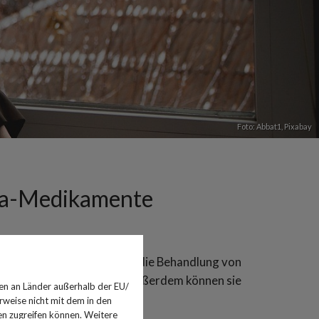
Foto: Abbat1,
Pixabay
iva-Medikamente
 der Name schon sagt - für die Behandlung von
depressiva wirken gleich, außerdem können sie
en an Länder außerhalb der EU/
n.
rweise nicht mit dem in den
en zugreifen können. Weitere