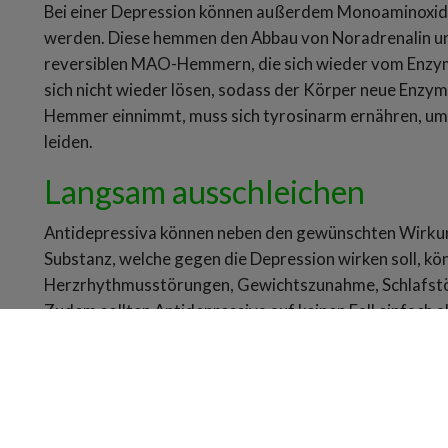
Bei einer Depression können außerdem Monoaminox
werden. Diese hemmen den Abbau von Noradrenalin un
reversiblen MAO-Hemmern, die sich wieder vom Enzym
sich nicht wieder lösen, sodass der Körper neue Enzy
Hemmer einnimmt, muss sich tyrosinarm ernähren, um
leiden.
Langsam ausschleichen
Antidepressiva können neben den gewünschten Wirku
Substanz, welche gegen die Depression wirken soll, kön
Herzrhythmusstörungen, Gewichtszunahme, Schlafstör
Zudem sollten Antidepressiva auf keinen Fall einfach
werden. Denn ein plötzlicher Wegfall des Antidepress
Absetzsymptomen führen, sondern auch die Anfälligkei
Mehr Gesundheitsinformationen zum Thema Medikamente/W