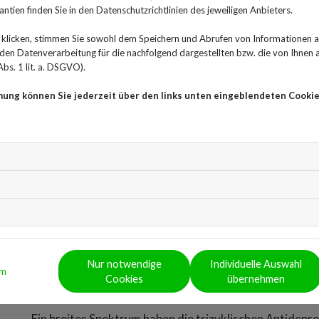
Anzeichen einer Depression sind Antriebslosigkeit, E
ntien finden Sie in den Datenschutzrichtlinien des jeweiligen Anbieters.
Interessenlosigkeit. Wenn sich bei Patienten dieser Zus
klicken, stimmen Sie sowohl dem Speichern und Abrufen von Informationen au
Depression behandelt werden. Neben einer Psychother
n Datenverarbeitung für die nachfolgend dargestellten bzw. die von Ihnen
Weitere Anwendungsgebiete für Antidepressiva sind 
bs. 1 lit. a. DSGVO).
Angststörungen, Phobien, eine posttraumatische Belas
mung können Sie jederzeit über den links unten eingeblendeten Cookie
Persönlichkeitsstörungen.
Die verschiedenen Arten der 
Medikamente
Antidepressiva sollen grundsätzlich die Stimmung auf
wirken. Die Psychopharmaka beeinflussen die Signalü
Gehirn, indem sie auf den Stoffwechsel der Botenstoff
Ausschüttung der Botenstoffe die Wiederaufnahme in 
Nur notwendige
Individuelle Auswahl
vorgetäuscht, dass sie noch nicht genügend Botenstoff
um
Cookies
übernehmen
Botenstoffe können sich im synaptischen Spalt zwisch
Ein breites Spektrum haben die trizyklischen Antidep