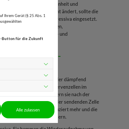
rschöpfung, Niedergeschlagenheit und
tand über längere Zeit nicht ändert, sollte die
f Ihrem Gerät (§ 25 Abs. 1
apie werden auch Antidepressiva eingesetzt.
 ausgewählten
Zwangs- und Panikstörungen,
tungsstörung, Ess-, Schlaf- und
-Button für die Zukunft
Antidepressiva-
hellen, antriebssteigernd oder dämpfend
bertragung zwischen den Nervenzellen im
e einwirken. Meist verhindern sie nach der
eine Nervenzelle. So wird der sendenden Zelle
e produziert hat, sie produziert mehr und die
Alle zulassen
en den Nervenzellen anreichern.
ressiva. Sie hemmen die Wiederaufnahme von