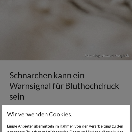
Foto:
Kinga Howard
,
Unsplash
Schnarchen kann ein
Warnsignal für Bluthochdruck
sein
18. September 2024
Wir verwenden Cookies.
Schnarchen ist nicht nur ein Problem für die, die im
Einige Anbieter übermitteln im Rahmen von der Verarbeitung zu den
selben Raum schlafen möchten und es wegen des Lärms