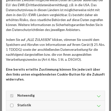
genannten Zwecken möglicherweise Daten an Länder außerhalb der
schlecht können - es kann vor allem ein Problem für
EU/ des EWR (Drittlanddatenübermittlung), z.B. in die USA. Das
diejenigen werden, die regelmäßig schnarchen. Denn
Datenschutzniveau in diesen Ländern ist möglicherweise nicht mit
dem in den EU-/EWR-Ländern vergleichbar. Es besteht daher ein
auch sie schlafen nicht erholsam, was sich auf den
erhöhtes Risiko, dass staatliche Behörden auf diese Daten zugreifen
Blutdruck und das Herz auswirken kann.
können. Weitere Informationen zu Sicherheitsgarantien finden Sie in
den Datenschutzrichtlinien des jeweiligen Anbieters.
Etwa bei der Hälfte der Betroffenen schadet
Schnarchen nicht dem Körper. Bei anderen jedoch
Indem Sie auf „ALLE ZULASSEN" klicken, stimmen Sie sowohl dem
kommt zum Schnarchen eine Schlafapnoe dazu. Diese
Speichern und Abrufen von Informationen auf Ihrem Gerät (§ 25 Abs.
1 TDDDG) sowie der anschließenden Datenverarbeitung für die
Atemaussetzer sorgen dafür, dass weniger Sauerstoff in
nachfolgend dargestellten bzw. die von Ihnen ausgewählten
den Körper gelangt. Das ist für das Herz schwer zu
Verarbeitungszwecke zu (Art 6 Abs. 1 lit. a. DSGVO).
kompensieren, Bluthochdruck droht. Deshalb ist es
ratsam, bei dauerhaftem Schnarchen Herz und Kreislauf
Eine bereits erteilte Zustimmung können Sie jederzeit über
den links unten eingeblendeten Cookie-Button für die Zukunft
überprüfen zu lassen und Maßnahmen zu ergreifen, um
widerrufen.
den Schlaf wieder erholsamer zu machen.
Verengte Atemwege, Asthma
Notwendig
oder Übergewicht als Ursache
Statistik