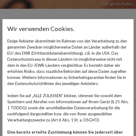
Foto: geralt,
Pixabay
Richtig abkühlen bei Hitze
Wir verwenden Cookies.
17. August 2022
Einige Anbieter übermitteln im Rahmen von der Verarbeitung zu den
genannten Zwecken möglicherweise Daten an Länder außerhalb der
Nicht jeder verträgt die Hitze im Sommer gleich gut. Am
EU/ des EWR (Drittlanddatenübermittlung), z.B. in die USA. Das
Arbeitsplatz kann sie körperliche Kraft und
Datenschutzniveau in diesen Ländern ist möglicherweise nicht mit
Konzentration kosten. Ältere Menschen, kleine Kinder
dem in den EU-/EWR-Ländern vergleichbar. Es besteht daher ein
erhöhtes Risiko, dass staatliche Behörden auf diese Daten zugreifen
und Menschen mit gesundheitlichen Problemen können
können. Weitere Informationen zu Sicherheitsgarantien finden Sie in
mit Hitze oft nicht umgehen, der Kreislauf macht
den Datenschutzrichtlinien des jeweiligen Anbieters.
schlapp. Und spätestens nachts, wenn es im
Schlafzimmer viel zu heiß ist, um richtig gut zu schlafen,
Indem Sie auf „ALLE ZULASSEN" klicken, stimmen Sie sowohl dem
Speichern und Abrufen von Informationen auf Ihrem Gerät (§ 25 Abs.
wünscht sich fast jeder ein wenig Abkühlung. Doch
1 TDDDG) sowie der anschließenden Datenverarbeitung für die
welche Maßnahmen ergreift man am besten, wenn man
nachfolgend dargestellten bzw. die von Ihnen ausgewählten
es im Sommer lieber kühler hätte? Der erste Tipp: Sich
Verarbeitungszwecke zu (Art 6 Abs. 1 lit. a. DSGVO).
nie direkt der Sonneneinstrahlung aussetzen. Sich im
Eine bereits erteilte Zustimmung können Sie jederzeit über
Schatten aufzuhalten ist immer die bessere Wahl.