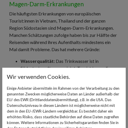
Magen-Darm-Erkrankungen
Die häufigsten Erkrankungen von europäischen
Tourist:innen in Vietnam, Thailand und der ganzen
Region Südostasien sind Magen-Darm-Erkrankungen.
Manchen Schätzungen zufolge haben bis zur Hälfte der
Reisenden während ihres Aufenthalts mindestens ein
Mal damit Probleme. Das hat mehrere Gründe:
Wasserqualität:
Das Trinkwasser ist in
Südostasien oft verunreinigt. Tourist:innen, die
unbedacht Leitungswasser trinken oder selbst
Wir verwenden Cookies.
kleine Mengen beim Zähneputzen zu sich nehmen,
Einige Anbieter übermitteln im Rahmen von der Verarbeitung zu den
können davon krank werden.
genannten Zwecken möglicherweise Daten an Länder außerhalb der
Hygiene:
Vor allem bei Backpacking-Reisen in
EU/ des EWR (Drittlanddatenübermittlung), z.B. in die USA. Das
einfachen Unterkünften und in öffentlichen
Datenschutzniveau in diesen Ländern ist möglicherweise nicht mit
Sanitäreinrichtungen unterwegs ist die
dem in den EU-/EWR-Ländern vergleichbar. Es besteht daher ein
erhöhtes Risiko, dass staatliche Behörden auf diese Daten zugreifen
Hygienesituation oft unzureichend, was zu
können. Weitere Informationen zu Sicherheitsgarantien finden Sie in
Infekten führen kann. Auch mangelnde