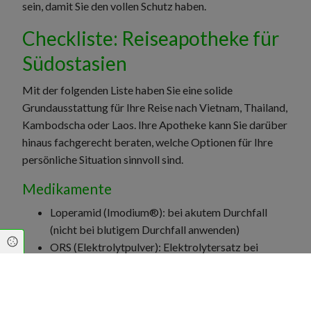
sein, damit Sie den vollen Schutz haben.
Checkliste: Reiseapotheke für
Südostasien
Mit der folgenden Liste haben Sie eine solide
Grundausstattung für Ihre Reise nach Vietnam, Thailand,
Kambodscha oder Laos. Ihre Apotheke kann Sie darüber
hinaus fachgerecht beraten, welche Optionen für Ihre
persönliche Situation sinnvoll sind.
Medikamente
Loperamid (Imodium®): bei akutem Durchfall
(nicht bei blutigem Durchfall anwenden)
Cookie Einstellungen
ORS (Elektrolytpulver): Elektrolytersatz bei
Durchfall und Flüssigkeitsverlust
Schmerzmittel (Ibuprofen & Paracetamol):
Schmerzmittel