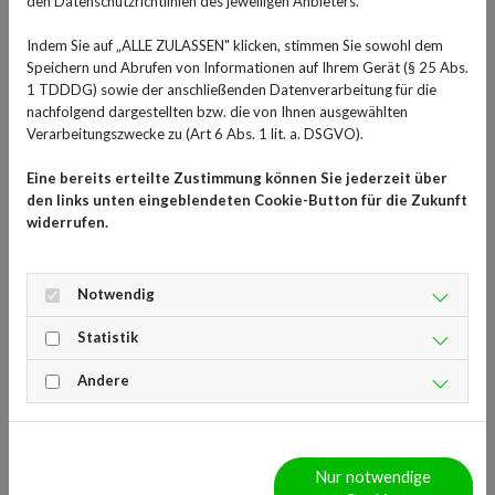
den Datenschutzrichtlinien des jeweiligen Anbieters.
Lebensmittelhygiene ist ein häufiger Faktor.
Ungewohnte Bakterien:
Wer in einen anderen
Indem Sie auf „ALLE ZULASSEN" klicken, stimmen Sie sowohl dem
Speichern und Abrufen von Informationen auf Ihrem Gerät (§ 25 Abs.
Erdteil als die eigene Heimat reist, kommt unter
1 TDDDG) sowie der anschließenden Datenverarbeitung für die
Umständen mit Bakterien in Kontakt, die die
nachfolgend dargestellten bzw. die von Ihnen ausgewählten
eigene Immunabwehr (noch) nicht kennt und somit
Verarbeitungszwecke zu (Art 6 Abs. 1 lit. a. DSGVO).
nicht effektiv abwehren kann. Tourist:innen sind
Eine bereits erteilte Zustimmung können Sie jederzeit über
deshalb oft anfälliger als Menschen, die an einem
den links unten eingeblendeten Cookie-Button für die Zukunft
Ort heimisch sind.
widerrufen.
Typische Erreger, die Magen-Darm-Infekte im Urlaub
auslösen, sind E. coli, Salmonellen, Noroviren aber auch
Notwendig
Parasiten wie Giardien.
Statistik
Andere
Sie haben Fragen zum Thema Reiseapotheke 
für Südostasien oder 
Medikamente/Wirkstoffe im Allgemeinen? 
Nur notwendige
Gesundheits-Experten und -Expertinnen aus 