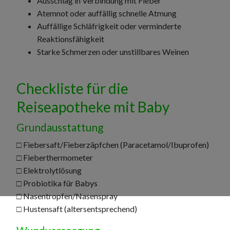
Ausschlag in Verbindung mit Fieber
Atemnot oder auffällig schnelle Atmung
Auffällige Schläfrigkeit oder verminderte
Reaktionsfähigkeit
Starke Schmerzen oder unstillbares Weinen
Checkliste für die
Reiseapotheke mit Baby
Grundausstattung
□ Fiebersaft/Fieberzäpfchen (Paracetamol/Ibuprofen)
□ Fieberthermometer
□ Elektrolytlösung
□ Probiotika für Babys
□ Nasentropfen/Nasenspray
□ Hustensaft (altersentsprechend)