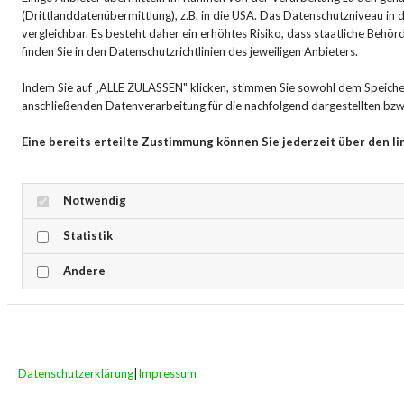
□ Einmalhandschuhe
(Drittlanddatenübermittlung), z.B. in die USA. Das Datenschutzniveau in
vergleichbar. Es besteht daher ein erhöhtes Risiko, dass staatliche Behö
□ Digitales Fieberthermometer
finden Sie in den Datenschutzrichtlinien des jeweiligen Anbieters.
□ Dosierungshilfen für flüssige Medikamente
Indem Sie auf „ALLE ZULASSEN" klicken, stimmen Sie sowohl dem Speich
Reisespezifische Zusätze
anschließenden Datenverarbeitung für die nachfolgend dargestellten bzw.
□ Insektenschutzmittel für Babys
Eine bereits erteilte Zustimmung können Sie jederzeit über den l
□ Orale Rehydratationslösung
□ Mittel gegen Reiseübelkeit (nach ärztlicher Beratung)
Notwendig
Laden Sie sich die kostenlose Checkliste als PDF
Statistik
hier herunter.
Andere
FAQs: Häufige Fragen zur
Baby-Reiseapotheke
Kann ich meine Reiseapotheke im Ausland
Datenschutzerklärung
|
Impressum
nachkaufen?