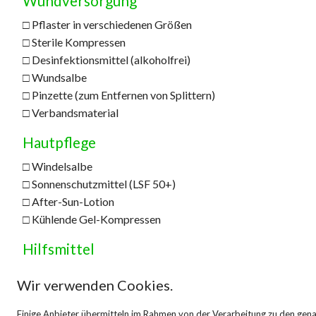
Wundversorgung
□ Pflaster in verschiedenen Größen
□ Sterile Kompressen
□ Desinfektionsmittel (alkoholfrei)
□ Wundsalbe
□ Pinzette (zum Entfernen von Splittern)
□ Verbandsmaterial
Hautpflege
□ Windelsalbe
□ Sonnenschutzmittel (LSF 50+)
□ After-Sun-Lotion
□ Kühlende Gel-Kompressen
Hilfsmittel
□ Nasensauger
Wir verwenden Cookies.
□ Zeckenzange
□ Schere mit abgerundeten Spitzen
Einige Anbieter übermitteln im Rahmen von der Verarbeitung zu den ge