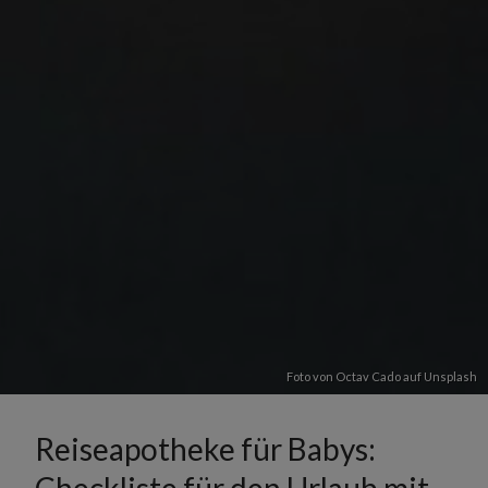
Foto von
Octav Cado
auf
Unsplash
Reiseapotheke für Babys: