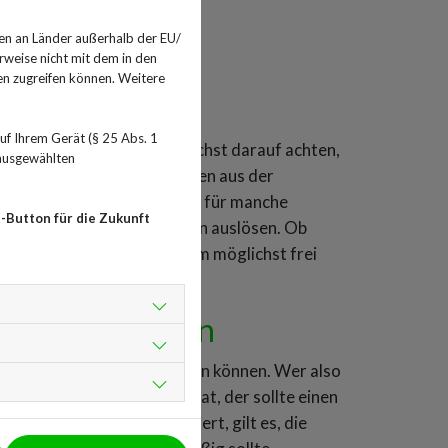
en an Länder außerhalb der EU/
rweise nicht mit dem in den
en zugreifen können. Weitere
f Ihrem Gerät (§ 25 Abs. 1
lagt wird, der sollte tunlichst darauf achten,
 ausgewählten
h vorzubeugen und die Pollen aus der
Wahl des Putzmittels kann für manche
-Button für die Zukunft
ffe enthalten, die Allergien auslösen. Ob
keit: So bleibt man daheim möglichst frei
 feucht wischen
ische Reaktionen hervorrufen können. Wer also
äute und Halsschmerzen hat, der sollte einen
stauballergie diagnostiziert, gilt es, die