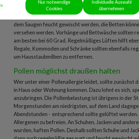
auslösenden Stoffe möglichst aus dem Haus zu halten.
Nur notwendige
Individuelle Auswahl
um
staubgesaugt werden. Besonders in Schlaf- und Kinde
Cookies
übernehmen
Kot der Hausstaubmilbe in Betten, Polstermöbeln, Vor
dem Saugen feucht gewischt werden, die Betten könn
versehen werden. Vorhänge und Bettwäsche sollten 
am besten bei 60 Grad. Regelmäßiges Lüften hilft ebe
Regale, Kommoden und Schränke sollten ebenfalls reg
um Hausstaubmilben zu entfernen.
Pollen möglichst draußen halten
Wer unter einer Pollenallergie leidet, sollte zunächst 
in Haus oder Wohnung kommen. Dazu lohnt es sich, spez
anzubringen. Die Pollenbelastung ist übrigens in der S
Morgenstunden am niedrigsten, auf dem Land dagegen 
Abendstunden - entsprechend sollte gelüftet werden. D
Allergenen zu befreien. An Schuhen, Jacken und ander
wurden, haften Pollen. Deshalb sollten Schuhe und Ja
dann auch regelmäßig gesaugt und feucht gewischt wird