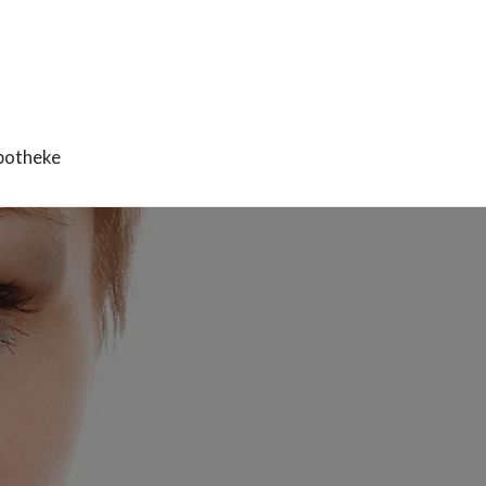
potheke