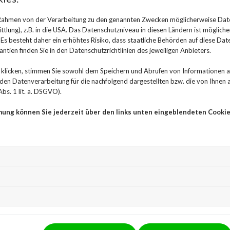
 Rahmen von der Verarbeitung zu den genannten Zwecken möglicherweise Dat
Putztipps für Allergiker
lung), z.B. in die USA. Das Datenschutzniveau in diesen Ländern ist mögliche
s besteht daher ein erhöhtes Risiko, dass staatliche Behörden auf diese Dat
ntien finden Sie in den Datenschutzrichtlinien des jeweiligen Anbieters.
15. März 2023
klicken, stimmen Sie sowohl dem Speichern und Abrufen von Informationen au
Wer von einer Allergie gegen Pollen oder Hausstaub gep
n Datenverarbeitung für die nachfolgend dargestellten bzw. die von Ihnen
den Staub immer gründlich zu entfernen oder ihm gleic
bs. 1 lit. a. DSGVO).
Wohnung oder dem Haus zu bekommen. Doch auch die 
mung können Sie jederzeit über den links unten eingeblendeten Cookie
Menschen entscheidend sein, denn auch dieses kann Sto
notwendiges Übel oder Spaß an der Ordnung und Sauber
von Allergiesymptomen.
Regelmäßig staubsaugen und
Im Hausstaub befindet sich Kot von Milben, die allerg
zu Hause oft niesen muss, geschwollene Nasenschleimh
Allergietest beim Arzt vornehmen lassen. Wird eine Haus