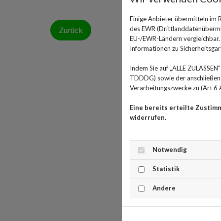
Einige Anbieter übermitteln im
des EWR (Drittlanddatenübermitt
Zurück
EU-/EWR-Ländern vergleichbar. E
Informationen zu Sicherheitsgara
Indem Sie auf „ALLE ZULASSEN" 
TDDDG) sowie der anschließende
Verarbeitungszwecke zu (Art 6 A
Eine bereits erteilte Zustim
widerrufen.
Notwendig
Statistik
Andere