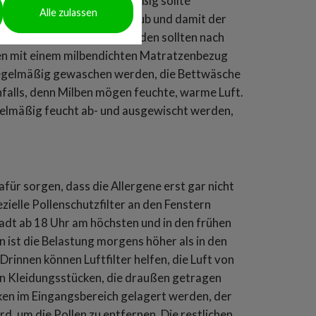
 Möglichst oft und regelmäßig sollte
Alle zulassen
rzimmern sammelt sich Staub und damit der
hängen oder Teppichen. Böden sollten nach
en mit einem milbendichten Matratzenbezug
regelmäßig gewaschen werden, die Bettwäsche
nfalls, denn Milben mögen feuchte, warme Luft.
elmäßig feucht ab- und ausgewischt werden,
dafür sorgen, dass die Allergene erst gar nicht
ielle Pollenschutzfilter an den Fenstern
tadt ab 18 Uhr am höchsten und in den frühen
ist die Belastung morgens höher als in den
rinnen können Luftfilter helfen, die Luft von
en Kleidungsstücken, die draußen getragen
cken im Eingangsbereich gelagert werden, der
, um die Pollen zu entfernen. Die restlichen