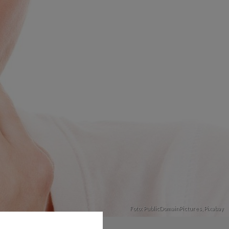
Foto: PublicDomainPictures,
Pixabay