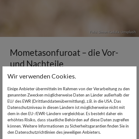
Foto:
Simon Kadula
,
Unsplash
Mometasonfuroat – die Vor-
und Nachteile
Wir verwenden Cookies.
10. Juli 2023
Einige Anbieter übermitteln im Rahmen von der Verarbeitung zu den
Mometasonfuroat ist ein Wirkstoff, der zur Behandlung
genannten Zwecken möglicherweise Daten an Länder außerhalb der
von entzündlichen Erkrankungen eingesetzt werden
EU/ des EWR (Drittlanddatenübermittlung), z.B. in die USA. Das
kann. Es gehört zur Gruppe der Kortikosteroide und hat
Datenschutzniveau in diesen Ländern ist möglicherweise nicht mit
eine starke entzündungshemmende und antiallergische
dem in den EU-/EWR-Ländern vergleichbar. Es besteht daher ein
erhöhtes Risiko, dass staatliche Behörden auf diese Daten zugreifen
Wirkung. Mometason wird in Nasensprays bei
können. Weitere Informationen zu Sicherheitsgarantien finden Sie in
allergischen Erkrankungen wie Heuschnupfen,
den Datenschutzrichtlinien des jeweiligen Anbieters.
allergischer Rhinitis und allergischem Asthma