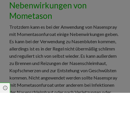
Nebenwirkungen von
Mometason
Trotzdem kann es bei der Anwendung von Nasenspray
mit Momentasonfuroat einige Nebenwirkungen geben.
Es kann bei der Verwendung zu Nasenbluten kommen,
allerdings ist es in der Regel nicht übermäßig schlimm
und reguliert sich von selbst wieder. Es kann außerdem
zu Brennen und Reizungen der Nasenschleimhaut,
Kopfschmerzen und zur Entstehung von Geschwülsten
kommen. Nicht angewendet werden sollte Nasenspray
mit Mometasonfuroat unter anderem bei Infektionen
Cookie Einstellungen
der Nasenschleimhaut oder nach Verletzungen oder
Operationen an der Nase oder bei einer generellen
Überempfindlichkeit gegen den Wirkstoff.
Mehr Gesundheitsinformationen zum Thema
Medikamente/Wirkstoffe finden Sie hier.