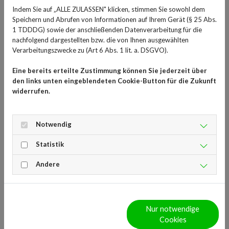
angewendet. Der Wirkstoff kann darüber hinaus auch
Indem Sie auf „ALLE ZULASSEN" klicken, stimmen Sie sowohl dem
Speichern und Abrufen von Informationen auf Ihrem Gerät (§ 25 Abs.
bei anderen entzündlichen Erkrankungen wie
1 TDDDG) sowie der anschließenden Datenverarbeitung für die
Nasenpolypen und bei Bronchialasthma eingesetzt und
nachfolgend dargestellten bzw. die von Ihnen ausgewählten
als Creme bei Hauterkrankungen wie atopischer
Verarbeitungszwecke zu (Art 6 Abs. 1 lit. a. DSGVO).
Dermatitis auf die Haut aufgetragen werden.
Eine bereits erteilte Zustimmung können Sie jederzeit über
Linderung bei Allergien und
den links unten eingeblendeten Cookie-Button für die Zukunft
widerrufen.
Heuschnupfen
Kortikosteroide sind Hormone, die der Körper in der
Notwendig
Nebennierenrinde produziert und die unter anderem
Statistik
Entzündungen und allergische Reaktionen kontrollieren.
Sie können jedoch auch synthetisch hergestellt werden
Andere
und dann Anwendung in Arzneimitteln finden. Besonders
häufig angewendet wird Mometasonfuroat in
Nasensprays, um der Patientin oder dem Patienten bei
Nur notwendige
einer Allergie eine Linderung zu verschaffen. Dann wird
Cookies
das Arzneimittel ein- bis zweimal täglich als Sprühstoß