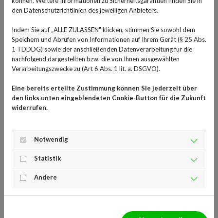
können. Weitere Informationen zu Sicherheitsgarantien finden Sie in
Betriebskrankenkassen seit dem 1. Oktober 2024 an,
den Datenschutzrichtlinien des jeweiligen Anbieters.
die Mädchensprechstunde M1 bei einem Gynäkologen
zu besuchen.
Indem Sie auf „ALLE ZULASSEN" klicken, stimmen Sie sowohl dem
Speichern und Abrufen von Informationen auf Ihrem Gerät (§ 25 Abs.
Wenn sich der Körper in der Pubertät verändert und
1 TDDDG) sowie der anschließenden Datenverarbeitung für die
auch die Sexualität zum Thema wird, möchten manche
nachfolgend dargestellten bzw. die von Ihnen ausgewählten
Verarbeitungszwecke zu (Art 6 Abs. 1 lit. a. DSGVO).
Mädchen nicht mit den Eltern darüber reden. Eine
neutrale, aber professionelle Ansprechperson kann da
Eine bereits erteilte Zustimmung können Sie jederzeit über
der Gynäkologe sein. Die Beratung bei dieser
den links unten eingeblendeten Cookie-Button für die Zukunft
Mädchensprechstunde M1 wird von den teilnehmenden
widerrufen.
Betriebskrankenkassen für Mädchen zwischen 12 und
17 Jahren bezahlt. Ob die entsprechende Krankenkasse
Notwendig
bereits an dem Programm beteiligt ist, kann man im
Internet herausfinden.
Statistik
Mädchensprechstunde M1
Andere
ermöglicht ein persönliches
Gespräch