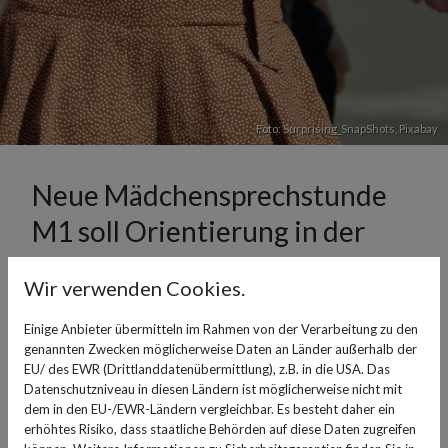
Foto: Surprising_SnapShots,
Pixabay
Neue Mädchensprechstunde
M1 soll Orientierung in der
Pubertät bieten
Wir verwenden Cookies.
18. Dezember 2024
Einige Anbieter übermitteln im Rahmen von der Verarbeitung zu den
genannten Zwecken möglicherweise Daten an Länder außerhalb der
In der Pubertät ändert sich so einiges - vor allem
EU/ des EWR (Drittlanddatenübermittlung), z.B. in die USA. Das
körperlich. Damit Mädchen damit besser umgehen
Datenschutzniveau in diesen Ländern ist möglicherweise nicht mit
können und ihre wichtigsten Fragen kompetent
dem in den EU-/EWR-Ländern vergleichbar. Es besteht daher ein
beantwortet bekommen, bieten die teilnehmenden
erhöhtes Risiko, dass staatliche Behörden auf diese Daten zugreifen