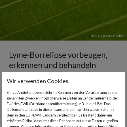
Foto: Erik_Karits,
Pixabay
Lyme-Borreliose vorbeugen,
erkennen und behandeln
09. Mai 2023
Wir verwenden Cookies.
Lyme-Borreliose ist eine durch Zecken übertragene
Einige Anbieter übermitteln im Rahmen von der Verarbeitung zu den
Infektionskrankheit, die durch die Bakterienart Borrelia
genannten Zwecken möglicherweise Daten an Länder außerhalb der
burgdorferi verursacht wird.
EU/ des EWR (Drittlanddatenübermittlung), z.B. in die USA. Das
Datenschutzniveau in diesen Ländern ist möglicherweise nicht mit
Besonders von April bis Oktober sind in Wäldern und
dem in den EU-/EWR-Ländern vergleichbar. Es besteht daher ein
erhöhtes Risiko, dass staatliche Behörden auf diese Daten zugreifen
Graslandschaften Zecken aktiv - und wer von einer
können. Weitere Informationen zu Sicherheitsgarantien finden Sie in