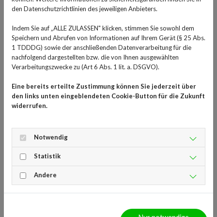
gebissen wird, kann sich mit Lyme-Borreliose anstecken.
den Datenschutzrichtlinien des jeweiligen Anbieters.
Die Tiere heften sich an der Haut fest und saugen Blut,
um sich zu ernähren. Wenn eine Zecke infiziert ist, kann
Indem Sie auf „ALLE ZULASSEN" klicken, stimmen Sie sowohl dem
Speichern und Abrufen von Informationen auf Ihrem Gerät (§ 25 Abs.
sie Bakterien - die sogenannten Borrelien - auf den Wirt
1 TDDDG) sowie der anschließenden Datenverarbeitung für die
übertragen, wenn sie länger als 24 Stunden an der Haut
nachfolgend dargestellten bzw. die von Ihnen ausgewählten
haftet. In einigen Gebieten Deutschlands ist die Gefahr,
Verarbeitungszwecke zu (Art 6 Abs. 1 lit. a. DSGVO).
sich durch Zecken mit Lyme-Borreliose zu infizieren,
Eine bereits erteilte Zustimmung können Sie jederzeit über
übrigens besonders hoch: In ganz Bayern und im
den links unten eingeblendeten Cookie-Button für die Zukunft
südöstlichen Teil Sachsens sind in den letzten Jahren die
widerrufen.
häufigsten Infektionen durch Borrelien aufgetreten.
Infektion früh erkennen und
Notwendig
behandeln
Statistik
Die Diagnose, die zeigt, ob man sich mit Borrelien
Andere
infiziert hat, erfolgt meist durch einen Bluttest, der
Antikörper gegen die Borrelien im Blut nachweist. Es ist
sehr wichtig, die Infektion frühzeitig zu erkennen und zu