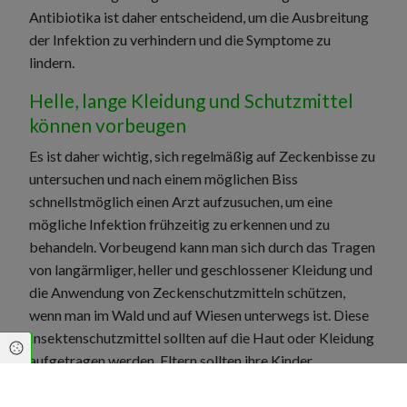
Antibiotika ist daher entscheidend, um die Ausbreitung
der Infektion zu verhindern und die Symptome zu
lindern.
Helle, lange Kleidung und Schutzmittel
können vorbeugen
Es ist daher wichtig, sich regelmäßig auf Zeckenbisse zu
untersuchen und nach einem möglichen Biss
schnellstmöglich einen Arzt aufzusuchen, um eine
mögliche Infektion frühzeitig zu erkennen und zu
behandeln. Vorbeugend kann man sich durch das Tragen
von langärmliger, heller und geschlossener Kleidung und
die Anwendung von Zeckenschutzmitteln schützen,
wenn man im Wald und auf Wiesen unterwegs ist. Diese
Insektenschutzmittel sollten auf die Haut oder Kleidung
Cookie Einstellungen
aufgetragen werden. Eltern sollten ihre Kinder
regelmäßig auf Zecken untersuchen, besonders nach
einem Aufenthalt im Freien, denn sie sind häufig von