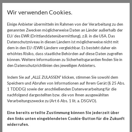
durch schneebedeckte Landschaften - wenn da nur nicht
Wir verwenden Cookies.
die kalte Nase wäre. Häufig tritt diese in Kombination
mit kalten Händen und Füßen auf. Grund dafür ist eine
Einige Anbieter übermitteln im Rahmen von der Verarbeitung zu den
natürliche Reaktion unseres Körpers auf die Kälte.
genannten Zwecken möglicherweise Daten an Länder außerhalb der
Anstatt Extremitäten zu wärmen, fokussiert dieser die
EU/ des EWR (Drittlanddatenübermittlung), z.B. in die USA. Das
Wärme auf andere Stellen des Körpers, wie etwa
Datenschutzniveau in diesen Ländern ist möglicherweise nicht mit
dem in den EU-/EWR-Ländern vergleichbar. Es besteht daher ein
lebenswichtige Organe, um sie vor Unterkühlung zu
erhöhtes Risiko, dass staatliche Behörden auf diese Daten zugreifen
schützen. Aber keine Sorge: eine kalte Nasenspitze ist
können. Weitere Informationen zu Sicherheitsgarantien finden Sie in
völlig harmlos.
den Datenschutzrichtlinien des jeweiligen Anbieters.
Ursachen für eine kalte Nase
Indem Sie auf „ALLE ZULASSEN" klicken, stimmen Sie sowohl dem
Speichern und Abrufen von Informationen auf Ihrem Gerät (§ 25 Abs.
Neben der kalten Außentemperatur gibt es weitere
1 TDDDG) sowie der anschließenden Datenverarbeitung für die
nachfolgend dargestellten bzw. die von Ihnen ausgewählten
Faktoren, die uns auch in Innenräumen zum Frieren
Verarbeitungszwecke zu (Art 6 Abs. 1 lit. a. DSGVO).
bringen können. Zu den Ursachen zählen am häufigsten:
Eine bereits erteilte Zustimmung können Sie jederzeit über
Durchblutungsstörungen: Ein niedriger Blutdruck
den links unten eingeblendeten Cookie-Button für die Zukunft
kann ebenfalls zu einer kalten Nase führen. Dies ist
widerrufen.
für gewöhnlich kein Grund zur Sorge. Es können