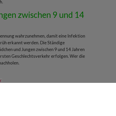
h.
ngen zwischen 9 und 14
erkennung wahrzunehmen, damit eine Infektion
rüh erkannt werden. Die Ständige
dchen und Jungen zwischen 9 und 14 Jahren
ersten Geschlechtsverkehr erfolgen. Wer die
 nachholen.
r.