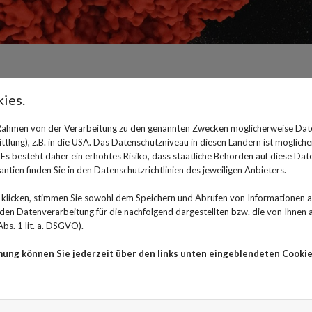
Ist es Krebs? Was ein positiv
ies.
 Rahmen von der Verarbeitung zu den genannten Zwecken möglicherweise Dat
23. Oktober 2024
lung), z.B. in die USA. Das Datenschutzniveau in diesen Ländern ist mögliche
s besteht daher ein erhöhtes Risiko, dass staatliche Behörden auf diese Dat
Bei der Routinekontrolle zur Früherkennung werden 
ntien finden Sie in den Datenschutzrichtlinien des jeweiligen Anbieters.
Viren festgestellt - und nun? Warum ein positiver HPV-
klicken, stimmen Sie sowohl dem Speichern und Abrufen von Informationen au
dann weiter passiert.
n Datenverarbeitung für die nachfolgend dargestellten bzw. die von Ihnen
bs. 1 lit. a. DSGVO).
Die Humanen Papillomviren (HPV) werden durch direk
übertragen. Frauen und Männer können sich mit den Vi
mung können Sie jederzeit über den links unten eingeblendeten Cookie
HPV an, was aber nicht unbedingt heißt, dass daraus 
die Viren für eine Vielzahl verschiedener Warzenarten 
den meisten Fällen fällt eine Infektion mit HPV gar nich