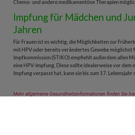
Chemo- und andere medikamentöse Therapien möglic
Impfung für Mädchen und Ju
Jahren
Für Frauen ist es wichtig, die Möglichkeiten zur Früh
mit HPV oder bereits verändertes Gewebe möglichst f
Impfkommission (STIKO) empfiehlt außerdem allen Mä
eine HPV-Impfung. Diese sollte idealerweise vor dem 
Impfung verpasst hat, kann sie bis zum 17. Lebensjahr
Mehr allgemeine Gesundheitsinformationen finden Sie hie