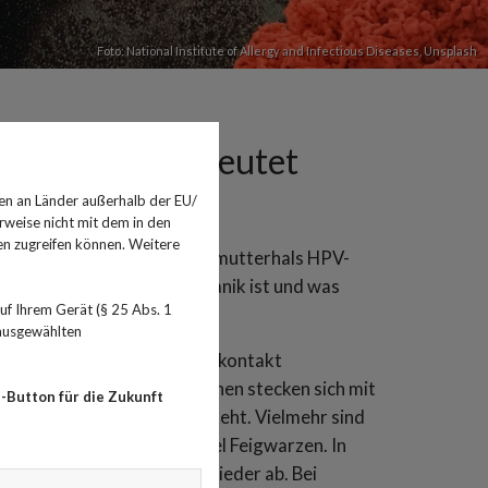
Foto:
National Institute of Allergy and Infectious Diseases
,
Unsplash
er HPV-Test bedeutet
en an Länder außerhalb der EU/
rweise nicht mit dem in den
en zugreifen können. Weitere
beim Pap-Abstrich am Gebärmutterhals HPV-
Test noch kein Grund zur Panik ist und was
f Ihrem Gerät (§ 25 Abs. 1
 ausgewählten
ten Haut- oder Schleimhautkontakt
ren anstecken. Viele Menschen stecken sich mit
-Button für die Zukunft
Gebärmutterhalskrebs entsteht. Vielmehr sind
verantwortlich, zum Beispiel Feigwarzen. In
t auf und heilt von alleine wieder ab. Bei