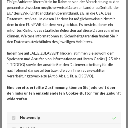
Einige Anbieter übermitteln im Rahmen von der Verarbeitung zu den
wertvolle Unterstützung sein.
genannten Zwecken möglicherweise Daten an Länder außerhalb der
EU/ des EWR (Drittlanddatenübermittlung), z.B. in die USA. Das
Wer sportlich aktiv ist, kennt das Problem: Einmal kurz
Datenschutzniveau in diesen Ländern ist möglicherweise nicht mit
nicht aufgepasst, zu schlecht gedehnt oder aufgewärmt,
dem in den EU-/EWR-Ländern vergleichbar. Es besteht daher ein
erhöhtes Risiko, dass staatliche Behörden auf diese Daten zugreifen
umgeknickt… es gibt viele Situationen, in denen Sportler
können. Weitere Informationen zu Sicherheitsgarantien finden Sie in
sich verletzen können. Zu den häufigsten
den Datenschutzrichtlinien des jeweiligen Anbieters.
Sportverletzungen gehören Verstauchungen, Zerrungen,
Muskelrisse, Knochenbrüche und Gelenkverletzungen.
Indem Sie auf „ALLE ZULASSEN" klicken, stimmen Sie sowohl dem
Speichern und Abrufen von Informationen auf Ihrem Gerät (§ 25 Abs.
Arnika und Co. als Helfer bei
1 TDDDG) sowie der anschließenden Datenverarbeitung für die
nachfolgend dargestellten bzw. die von Ihnen ausgewählten
Verletzungen
Verarbeitungszwecke zu (Art 6 Abs. 1 lit. a. DSGVO).
Wenn die Sportverletzung akut und schwer ist, bleibt oft
Eine bereits erteilte Zustimmung können Sie jederzeit über
den links unten eingeblendeten Cookie-Button für die Zukunft
nichts übrig, als zumindest eine Ärztin oder einen Arzt
widerrufen.
aufzusuchen. Wenn es nicht sowieso gleich ins
Krankenhaus geht, weil die Verletzungen zu schwer sind,
beispielsweise bei einem gebrochenen Bein durch einen
Notwendig
Skiunfall. Aber auch leichte Verletzungen sollten