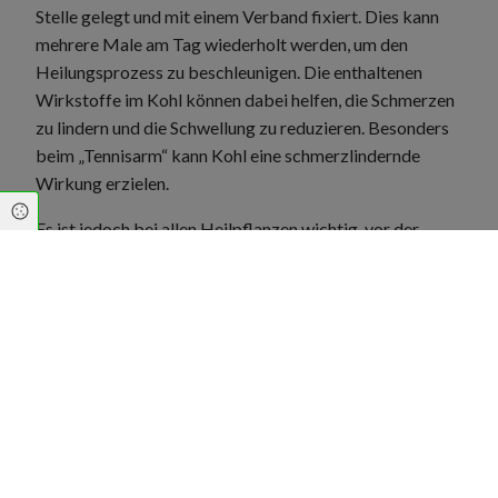
Stelle gelegt und mit einem Verband fixiert. Dies kann
mehrere Male am Tag wiederholt werden, um den
Heilungsprozess zu beschleunigen. Die enthaltenen
Wirkstoffe im Kohl können dabei helfen, die Schmerzen
zu lindern und die Schwellung zu reduzieren. Besonders
beim „Tennisarm“ kann Kohl eine schmerzlindernde
Wirkung erzielen.
Cookie Einstellungen
Es ist jedoch bei allen Heilpflanzen wichtig, vor der
Anwendung einen Arzt oder Apotheker zu konsultieren,
um mögliche Wechselwirkungen mit anderen
Medikamenten oder Allergien auszuschließen.
Mehr Gesundheitsinformationen zum Thema
Naturheilkunde finden Sie hier.
Mehr Gesundheitsinformationen zum Thema Sport
finden Sie hier.