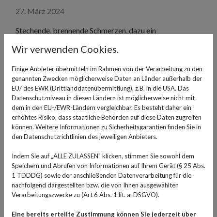
27. März 2024
Stechende, brennende Schmerzen, dazu ein
Hautausschlag: Das sind die Symptome der Gürtelrose,
Wir verwenden Cookies.
einer Viruserkrankung, hervorgerufen durch den
Varizella-Zoster-Virus. Wie die Gürtelrose entsteht und
Einige Anbieter übermitteln im Rahmen von der Verarbeitung zu den
was die Windpocken damit zu tun haben.
genannten Zwecken möglicherweise Daten an Länder außerhalb der
EU/ des EWR (Drittlanddatenübermittlung), z.B. in die USA. Das
Datenschutzniveau in diesen Ländern ist möglicherweise nicht mit
Gürtelrose oder auch Herpes Zoster ist eine
dem in den EU-/EWR-Ländern vergleichbar. Es besteht daher ein
schmerzhafte Viruserkrankung, die häufig bei älteren
erhöhtes Risiko, dass staatliche Behörden auf diese Daten zugreifen
Menschen oder Menschen mit schwachem
können. Weitere Informationen zu Sicherheitsgarantien finden Sie in
Immunsystem auftritt. Ausgelöst wird die Erkrankung
den Datenschutzrichtlinien des jeweiligen Anbieters.
durch ein Virus, das auch die Windpocken verursacht.
Indem Sie auf „ALLE ZULASSEN" klicken, stimmen Sie sowohl dem
Wer - meist als Kind - Windpocken hatte, hat das
Speichern und Abrufen von Informationen auf Ihrem Gerät (§ 25 Abs.
Varizella-Zoster-Virus im Körper. In bestimmten Fällen
1 TDDDG) sowie der anschließenden Datenverarbeitung für die
kann es reaktiviert werden und verursacht Schmerzen
nachfolgend dargestellten bzw. die von Ihnen ausgewählten
Verarbeitungszwecke zu (Art 6 Abs. 1 lit. a. DSGVO).
und Bläschen auf der Haut.
Eine bereits erteilte Zustimmung können Sie jederzeit über