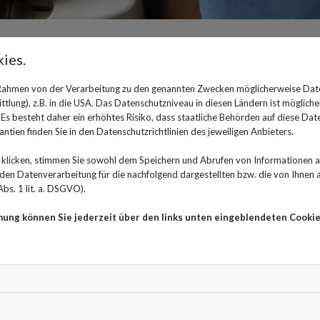
ies.
Fachleute empfehlen Mammo
 Rahmen von der Verarbeitung zu den genannten Zwecken möglicherweise Dat
schon ab 45 Jahren
lung), z.B. in die USA. Das Datenschutzniveau in diesen Ländern ist mögliche
s besteht daher ein erhöhtes Risiko, dass staatliche Behörden auf diese Dat
ntien finden Sie in den Datenschutzrichtlinien des jeweiligen Anbieters.
16. Oktober 2024
klicken, stimmen Sie sowohl dem Speichern und Abrufen von Informationen au
Bisher wird Frauen ab 50 Jahren empfohlen, regelmä
n Datenverarbeitung für die nachfolgend dargestellten bzw. die von Ihnen
bs. 1 lit. a. DSGVO).
teilzunehmen, um das Risiko der Sterblichkeit aufgrun
Berichte, dass auch jüngere Frauen vom Mammographie
mung können Sie jederzeit über den links unten eingeblendeten Cookie
Denn auch für Frauen, die zwischen 45 und 50 Jahre a
Screening mehr Nutzen als Risiken. Auch sie können das
Prozent senken, wenn sie regelmäßig am Screening te
50 Jahren erkranken in Deutschland jährlich an Brustkr
lebensrettend sein.