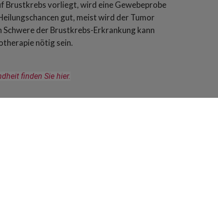
uf Brustkrebs vorliegt, wird eine Gewebeprobe
Heilungschancen gut, meist wird der Tumor
ch Schwere der Brustkrebs-Erkrankung kann
therapie nötig sein.
eit finden Sie hier.