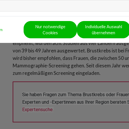
Mammographie-Screening sch
sinnvoll
Nur notwendige
Individuelle Auswahl
um
Cookies
übernehmen
Für den Bericht, der das Herabsenken der Empfehlung
empfiehlt, wurden acht Studien aus vier Ländern aus
von 39 bis 49 Jahren ausgewertet. Brustkrebs ist bei 
wird bisher empfohlen, dass Frauen, die zwischen 50 und
Mammographie-Screening gehen. Seit diesem Jahr wer
zum regelmäßigen Screening eingeladen.
Sie haben Fragen zum Thema Brustkrebs oder Fraue
Experten und -Expertinnen aus Ihrer Region beraten S
Expertensuche.