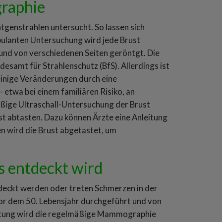
graphie
tgenstrahlen untersucht. So lassen sich
ulanten Untersuchung wird jede Brust
nd von verschiedenen Seiten geröntgt. Die
desamt für Strahlenschutz (BfS). Allerdings ist
einige Veränderungen durch eine
etwa bei einem familiären Risiko, an
äßige Ultraschall-Untersuchung der Brust
bst abtasten. Dazu können Ärzte eine Anleitung
 wird die Brust abgetastet, um
s entdeckt wird
tdeckt werden oder treten Schmerzen in der
or dem 50. Lebensjahr durchgeführt und von
astung wird die regelmäßige Mammographie