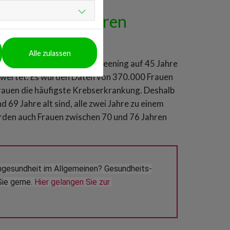
on vor 50 Jahren
Alle zulassen
 für das Mammographie-Screening auf 45 Jahre
gewertet. Es wurden Daten von 370.000 Frauen
Frauen die häufigste Krebserkrankung. Deshalb
 69 Jahre alt sind, alle zwei Jahre zu einem
den auch Frauen zwischen 70 und 76 Jahren
ngesundheit im Allgemeinen? Gesundheits-
ie gerne. 
Hier gelangen Sie zur 