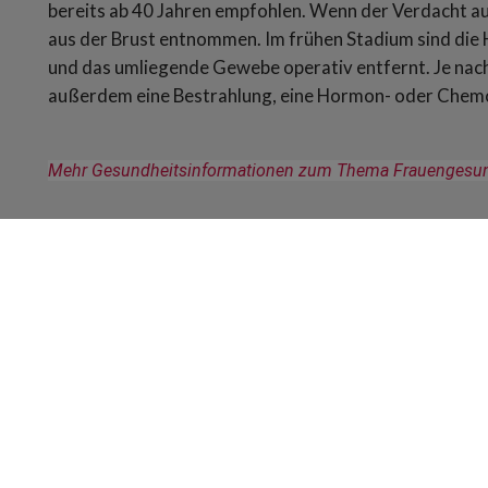
bereits ab 40 Jahren empfohlen. Wenn der Verdacht a
aus der Brust entnommen. Im frühen Stadium sind die 
und das umliegende Gewebe operativ entfernt. Je na
außerdem eine Bestrahlung, eine Hormon- oder Chemo
Mehr Gesundheitsinformationen zum Thema Frauengesundh
Rechtliches
Impressum
Datenschutzerklärung