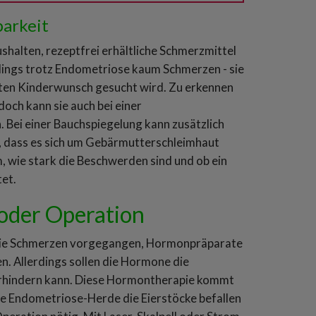
arkeit
halten, rezeptfrei erhältliche Schmerzmittel
dings trotz Endometriose kaum Schmerzen - sie
üllten Kinderwunsch gesucht wird. Zu erkennen
doch kann sie auch bei einer
Bei einer Bauchspiegelung kann zusätzlich
 dass es sich um Gebärmutterschleimhaut
m, wie stark die Beschwerden sind und ob ein
tet.
oder Operation
die Schmerzen vorgegangen, Hormonpräparate
 Allerdings sollen die Hormone die
rhindern kann. Diese Hormontherapie kommt
ie Endometriose-Herde die Eierstöcke befallen