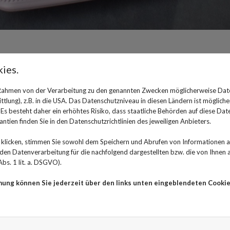
ies.
Endometriose: Wenn Frau-se
 Rahmen von der Verarbeitung zu den genannten Zwecken möglicherweise Dat
20. September 2023
lung), z.B. in die USA. Das Datenschutzniveau in diesen Ländern ist mögliche
s besteht daher ein erhöhtes Risiko, dass staatliche Behörden auf diese Dat
Viele Frauen haben während der Periode mäßige bis st
ntien finden Sie in den Datenschutzrichtlinien des jeweiligen Anbieters.
diese Schmerzen jedoch kaum auszuhalten, was lange a
klicken, stimmen Sie sowohl dem Speichern und Abrufen von Informationen au
angesehen wurde. Nun haben die Beschwerden einen 
n Datenverarbeitung für die nachfolgend dargestellten bzw. die von Ihnen
bs. 1 lit. a. DSGVO).
Der Name leitet sich vom „Endometrium“, der Gebärmu
auch außerhalb der Gebärmutter wuchert und sich im 
mung können Sie jederzeit über den links unten eingeblendeten Cookie
und dort - gesteuert von den weiblichen Hormonen - r
Schmerzen verursachen. Sogar Darm und Lunge können
und entkrampfenden Mitteln ist es dann nicht mehr get