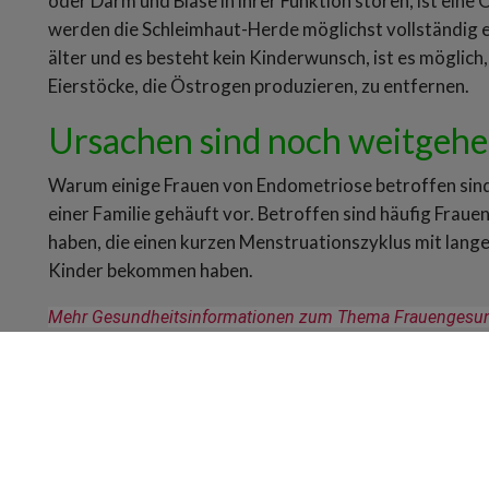
oder Darm und Blase in ihrer Funktion stören, ist eine 
werden die Schleimhaut-Herde möglichst vollständig en
älter und es besteht kein Kinderwunsch, ist es möglic
Eierstöcke, die Östrogen produzieren, zu entfernen.
Ursachen sind noch weitgeh
Warum einige Frauen von Endometriose betroffen sind, 
einer Familie gehäuft vor. Betroffen sind häufig Fraue
haben, die einen kurzen Menstruationszyklus mit lang
Kinder bekommen haben.
Mehr Gesundheitsinformationen zum Thema Frauengesundh