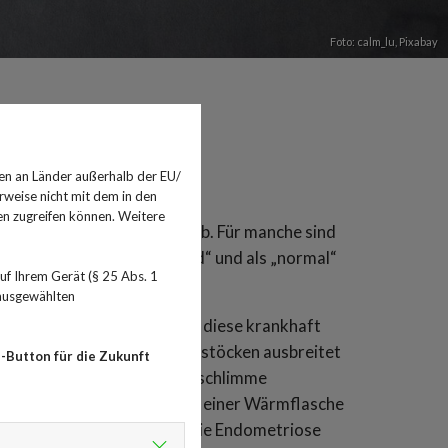
Foto: calm_lu,
Pixabay
in wehtut
en an Länder außerhalb der EU/
rweise nicht mit dem in den
en zugreifen können. Weitere
arke Schmerzen im Unterleib. Für manche sind
ls „zum Frau-sein gehörend“ und als „normal“
f Ihrem Gerät (§ 25 Abs. 1
Namen: Endometriose.
 ausgewählten
tterschleimhaut, ab. Wenn diese krankhaft
Beckenraum und an den Eierstöcken ausbreitet
-Button für die Zukunft
egelmäßig blutet, kann das schlimme
 davon betroffen sein. Mit einer Wärmflasche
an. In einigen Fällen kann die Endometriose