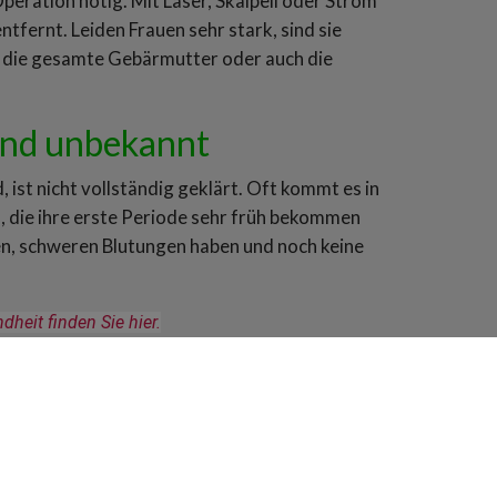
Operation nötig. Mit Laser, Skalpell oder Strom
tfernt. Leiden Frauen sehr stark, sind sie
h, die gesamte Gebärmutter oder auch die
end unbekannt
ist nicht vollständig geklärt. Oft kommt es in
n, die ihre erste Periode sehr früh bekommen
en, schweren Blutungen haben und noch keine
eit finden Sie hier.