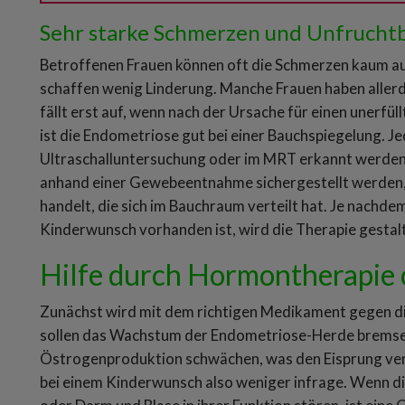
Sehr starke Schmerzen und Unfruchtb
Betroffenen Frauen können oft die Schmerzen kaum aus
schaffen wenig Linderung. Manche Frauen haben aller
fällt erst auf, wenn nach der Ursache für einen unerf
ist die Endometriose gut bei einer Bauchspiegelung. Je
Ultraschalluntersuchung oder im MRT erkannt werden. 
anhand einer Gewebeentnahme sichergestellt werden,
handelt, die sich im Bauchraum verteilt hat. Je nachde
Kinderwunsch vorhanden ist, wird die Therapie gestal
Hilfe durch Hormontherapie 
Zunächst wird mit dem richtigen Medikament gegen 
sollen das Wachstum der Endometriose-Herde bremsen.
Östrogenproduktion schwächen, was den Eisprung ve
bei einem Kinderwunsch also weniger infrage. Wenn d