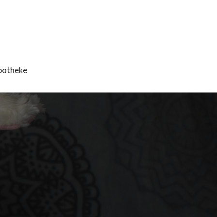
potheke