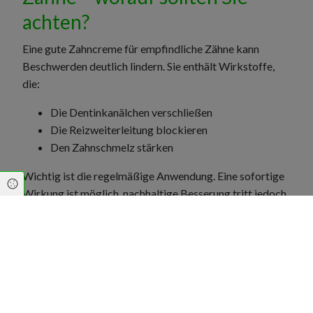
achten?
Eine gute Zahncreme für empfindliche Zähne kann
Beschwerden deutlich lindern. Sie enthält Wirkstoffe,
die:
Die Dentinkanälchen verschließen
Die Reizweiterleitung blockieren
Den Zahnschmelz stärken
Wichtig ist die regelmäßige Anwendung. Eine sofortige
Cookie Einstellungen
Wirkung ist möglich, nachhaltige Besserung tritt jedoch
meist nach zwei bis vier Wochen ein.
Tipp aus der Apotheke:
Tragen Sie abends eine kleine
Menge der Spezialzahncreme punktuell auf
empfindliche Stellen auf und spülen Sie sie nicht aus.
Weitere Apotheken-Tipps bei