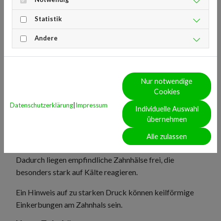
Empfindliche Zähne bei Kälte entstehen meist nicht
Statistik
plötzlich, sondern entwickeln sich schleichend. Oft
wirken mehrere Faktoren zusammen, die den
Andere
schützenden Zahnschmelz schwächen oder das
Zahnfleisch zurückgehen lassen.
Zu kräftiges Zähneputzen
Nur notwendige
Cookies
Eine gründliche Mundhygiene ist wichtig –
zu viel Druck
Datenschutzerklärung
|
Impressum
Individuelle Auswahl
kann jedoch schaden.
Wer beim Putzen stark
übernehmen
aufdrückt oder mit „schrubbenden“ Bewegungen
arbeitet, trägt langfristig Zahnschmelz ab. Gleichzeitig
Alle zulassen
kann sich das Zahnfleisch langsam zurückziehen.
Dadurch liegen empfindliche Zahnhälse frei, die
besonders stark auf Kälte reagieren.
Ein Hinweis auf zu starken Druck können keilförmige
Einkerbungen am Zahnhals sein.