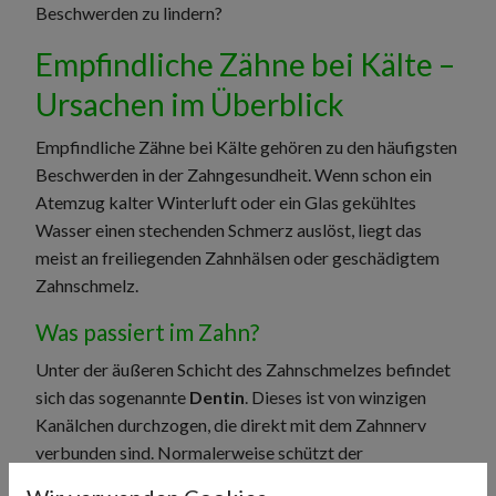
Beschwerden zu lindern?
Empfindliche Zähne bei Kälte –
Ursachen im Überblick
Empfindliche Zähne bei Kälte gehören zu den häufigsten
Beschwerden in der Zahngesundheit. Wenn schon ein
Atemzug kalter Winterluft oder ein Glas gekühltes
Wasser einen stechenden Schmerz auslöst, liegt das
meist an freiliegenden Zahnhälsen oder geschädigtem
Zahnschmelz.
Was passiert im Zahn?
Unter der äußeren Schicht des Zahnschmelzes befindet
sich das sogenannte
Dentin
. Dieses ist von winzigen
Kanälchen durchzogen, die direkt mit dem Zahnnerv
verbunden sind. Normalerweise schützt der
Zahnschmelz diese empfindlichen Strukturen.