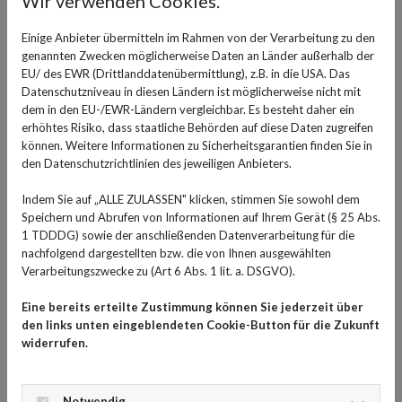
Wir verwenden Cookies.
Wird dieser Schutz jedoch dünner oder zieht sich das
Einige Anbieter übermitteln im Rahmen von der Verarbeitung zu den
Zahnfleisch zurück, liegen die Dentinkanälchen offen.
genannten Zwecken möglicherweise Daten an Länder außerhalb der
Kälte wirkt dann besonders intensiv: Der
EU/ des EWR (Drittlanddatenübermittlung), z.B. in die USA. Das
Temperaturreiz wird unmittelbar an den Zahnnerv
Datenschutzniveau in diesen Ländern ist möglicherweise nicht mit
dem in den EU-/EWR-Ländern vergleichbar. Es besteht daher ein
weitergeleitet – das typische kurze, stechende „Ziehen“
erhöhtes Risiko, dass staatliche Behörden auf diese Daten zugreifen
entsteht.
können. Weitere Informationen zu Sicherheitsgarantien finden Sie in
den Datenschutzrichtlinien des jeweiligen Anbieters.
Indem Sie auf „ALLE ZULASSEN" klicken, stimmen Sie sowohl dem
Speichern und Abrufen von Informationen auf Ihrem Gerät (§ 25 Abs.
1 TDDDG) sowie der anschließenden Datenverarbeitung für die
nachfolgend dargestellten bzw. die von Ihnen ausgewählten
Verarbeitungszwecke zu (Art 6 Abs. 1 lit. a. DSGVO).
Eine bereits erteilte Zustimmung können Sie jederzeit über
den links unten eingeblendeten Cookie-Button für die Zukunft
widerrufen.
Foto von
engin akyurt
auf
Unsplash
Häufige Ursachen für empfindliche Zähne
bei Kälte
Notwendig