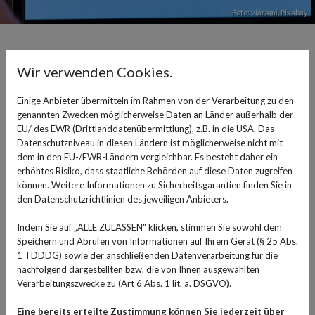
Foto: viarami,
Pixabay
E-Rezept und kein Handy - was
Wir verwenden Cookies.
tun?
Einige Anbieter übermitteln im Rahmen von der Verarbeitung zu den
genannten Zwecken möglicherweise Daten an Länder außerhalb der
25. Mai 2022
EU/ des EWR (Drittlanddatenübermittlung), z.B. in die USA. Das
Datenschutzniveau in diesen Ländern ist möglicherweise nicht mit
Alles wird digitaler, das macht auch vor
dem in den EU-/EWR-Ländern vergleichbar. Es besteht daher ein
Gesundheitsthemen nicht Halt. Bald wird es Rezepte, die
erhöhtes Risiko, dass staatliche Behörden auf diese Daten zugreifen
bisher auf einen Zettel gedruckt und per Hand
können. Weitere Informationen zu Sicherheitsgarantien finden Sie in
unterschrieben werden, von der Ärztin oder vom Arzt
den Datenschutzrichtlinien des jeweiligen Anbieters.
ebenfalls digital geben, über eine App aufs Handy. Mit
Indem Sie auf „ALLE ZULASSEN" klicken, stimmen Sie sowohl dem
der elektrischen Signatur versehen wird das Rezept von
Speichern und Abrufen von Informationen auf Ihrem Gerät (§ 25 Abs.
der Praxis aufs Handy geschickt, in der Apotheke kann
1 TDDDG) sowie der anschließenden Datenverarbeitung für die
dieser QR-Code dann ausgelesen und das passende
nachfolgend dargestellten bzw. die von Ihnen ausgewählten
Verarbeitungszwecke zu (Art 6 Abs. 1 lit. a. DSGVO).
Medikament übergeben werden. Doch was passiert
eigentlich, wenn die Patientin oder der Patient über gar
Eine bereits erteilte Zustimmung können Sie jederzeit über