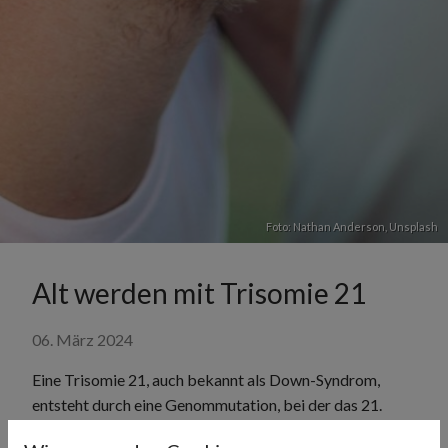
Foto:
Nathan Anderson
,
Unsplash
Alt werden mit Trisomie 21
06. März 2024
Eine Trisomie 21, auch bekannt als Down-Syndrom,
entsteht durch eine Genommutation, bei der das 21.
Chromosom nicht wie üblich in zwei, sondern in drei