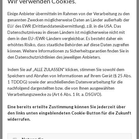
Wir verwenden Cookies.
Exemplaren vorliegt. Menschen mit Down-Syndrom
hatten früher eine eher kurze Lebenserwartung.
Einige Anbieter übermitteln im Rahmen von der Verarbeitung zu den
genannten Zwecken möglicherweise Daten an Länder außerhalb der
Dank neuester Erkenntnisse, die eine bessere Förderung
EU/ des EWR (Drittlanddatenübermittlung), z.B. in die USA. Das
und eine bessere Behandlung der Begleiterkrankungen
Datenschutzniveau in diesen Ländern ist möglicherweise nicht mit
ermöglichen, werden sie jetzt aber immer älter. Die
dem in den EU-/EWR-Ländern vergleichbar. Es besteht daher ein
erhöhtes Risiko, dass staatliche Behörden auf diese Daten zugreifen
durchschnittliche Lebenserwartung für Menschen mit
können. Weitere Informationen zu Sicherheitsgarantien finden Sie in
Down-Syndrom liegt heute bei um die 60 Jahre, während
den Datenschutzrichtlinien des jeweiligen Anbieters.
sie in den 1970er Jahren noch bei um die 30 bis 35 Jahre
lag. Das stellt im Alter sowohl die Menschen mit
Indem Sie auf „ALLE ZULASSEN" klicken, stimmen Sie sowohl dem
Speichern und Abrufen von Informationen auf Ihrem Gerät (§ 25 Abs.
Trisomie 21 selbst als auch ihre Angehörigen vor immer
1 TDDDG) sowie der anschließenden Datenverarbeitung für die
neue Herausforderungen.
nachfolgend dargestellten bzw. die von Ihnen ausgewählten
Verarbeitungszwecke zu (Art 6 Abs. 1 lit. a. DSGVO).
Herzfehler, Fehlbildungen und
Eine bereits erteilte Zustimmung können Sie jederzeit über
ein typisches Erscheinungsbild
den links unten eingeblendeten Cookie-Button für die Zukunft
widerrufen.
Die Ursache für Trisomie 21 ist ein Fehler bei der
Produktion der Keimzelle und sorgt dafür, dass die
befruchtete Keimzelle das Chromosom 21 insgesamt