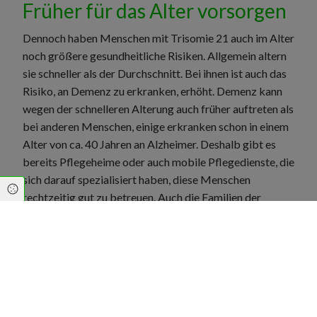
Früher für das Alter vorsorgen
Dennoch haben Menschen mit Trisomie 21 auch im Alter
noch größere gesundheitliche Risiken. Allgemein altern
sie schneller als der Durchschnitt. Bei ihnen ist auch das
Risiko, an Demenz zu erkranken, erhöht. Demenz kann
wegen der schnelleren Alterung auch früher auftreten als
bei anderen Menschen, einige erkranken schon in einem
Alter von ca. 40 Jahren an Alzheimer. Deshalb gibt es
bereits Pflegeheime oder auch mobile Pflegedienste, die
sich darauf spezialisiert haben, diese Menschen
Cookie Einstellungen
rechtzeitig gut zu betreuen. Auch die Familien der
Menschen mit Trisomie 21 müssen sich darauf
einstellen, rechtzeitig für die Pflege vorzusorgen. Dann
können Menschen mit Down-Syndrom lange in ihrer
gewohnten Umgebung bleiben oder auch eine gute
Einrichtung finden, in der sie im Alter optimal betreut
werden.